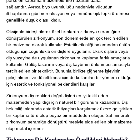
porselen kaplama malzemelerine nazaran daha
sağlamdır. Ayrıca biyo uyumluluğu nedeniyle vücudun
iltihaplanma gibi bir reaksiyon veya immünolojik tepki üretmesi
genellikle düşük olasılıklıdır.
Oksijenle birleştirilerek özel fırınlarda zirkonya seramiğine
dönüştürülen zirkonyum, son dönemlerde en çok tercih edilen
bir malzeme olarak kullanılır. Estetik etkinliği bakımından üstün
olduğu için çoğunlukla ön dişlere uygulanır. Eksik dişlere veya
diş yüzeyine de uygulanan zirkonyum kaplama farklı amaçlarla
kullanılır. Gülüş tasarımı veya diş kaybının önlenmesi amacıyla
tercih edilen bir tekniktir. Bununla birlikte çiğneme işlevinin
geliştirilmesi ve düzeltilmesi için de kullanılan bir yöntem olduğu
için estetik ve fonksiyonel beklentileri karşılar.
Zirkonyum diş renkleri doğal dişleri en iyi taklit eden
malzemeden yapıldığı için natürel bir görünüm kazandırır. Diş
hekimliği alanında estetik ihtiyaçları karşılamak üzere geliştirilen
bir kaplama türü olup beyaz bir maddeden oluşur. Saf minerali
zirkonyum seramiğe dönüştürülmesiyle elde edilen bir malzeme
olup metal içermez.