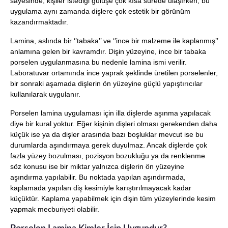
sayesinde, kişiler istediği gülüşe çok kısa sürede ulaşırken, bu
uygulama aynı zamanda dişlere çok estetik bir görünüm
kazandırmaktadır.
Lamina, aslında bir ‘’tabaka’’ ve ‘’ince bir malzeme ile kaplanmış’’
anlamına gelen bir kavramdır. Dişin yüzeyine, ince bir tabaka
porselen uygulanmasına bu nedenle lamina ismi verilir.
Laboratuvar ortamında ince yaprak şeklinde üretilen porselenler,
bir sonraki aşamada dişlerin ön yüzeyine güçlü yapıştırıcılar
kullanılarak uygulanır.
Porselen lamina uygulaması için illa dişlerde aşınma yapılacak
diye bir kural yoktur. Eğer kişinin dişleri olması gerekenden daha
küçük ise ya da dişler arasında bazı boşluklar mevcut ise bu
durumlarda aşındırmaya gerek duyulmaz. Ancak dişlerde çok
fazla yüzey bozulması, pozisyon bozukluğu ya da renklenme
söz konusu ise bir miktar yalnızca dişlerin ön yüzeyine
aşındırma yapılabilir. Bu noktada yapılan aşındırmada,
kaplamada yapılan diş kesimiyle karıştırılmayacak kadar
küçüktür. Kaplama yapabilmek için dişin tüm yüzeylerinde kesim
yapmak mecburiyeti olabilir.