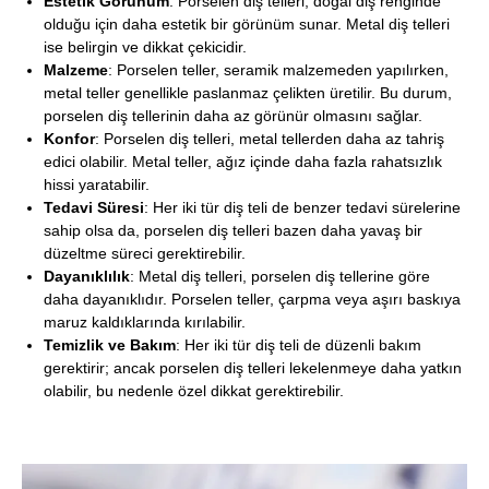
Estetik Görünüm
: Porselen diş telleri, doğal diş renginde
olduğu için daha estetik bir görünüm sunar. Metal diş telleri
ise belirgin ve dikkat çekicidir.
Malzeme
: Porselen teller, seramik malzemeden yapılırken,
metal teller genellikle paslanmaz çelikten üretilir. Bu durum,
porselen diş tellerinin daha az görünür olmasını sağlar.
Konfor
: Porselen diş telleri, metal tellerden daha az tahriş
edici olabilir. Metal teller, ağız içinde daha fazla rahatsızlık
hissi yaratabilir.
Tedavi Süresi
: Her iki tür diş teli de benzer tedavi sürelerine
sahip olsa da, porselen diş telleri bazen daha yavaş bir
düzeltme süreci gerektirebilir.
Dayanıklılık
: Metal diş telleri, porselen diş tellerine göre
daha dayanıklıdır. Porselen teller, çarpma veya aşırı baskıya
maruz kaldıklarında kırılabilir.
Temizlik ve Bakım
: Her iki tür diş teli de düzenli bakım
gerektirir; ancak porselen diş telleri lekelenmeye daha yatkın
olabilir, bu nedenle özel dikkat gerektirebilir.