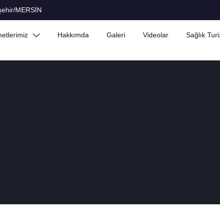
işehir/MERSİN
etlerimiz
Hakkımda
Galeri
Videolar
Sağlık Tur